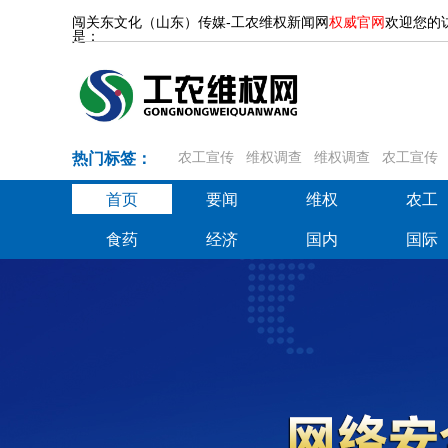
闯关东文化（山东）传媒-工农维权新闻网
权威官网
欢迎您的
是：
热门标签：
农工宣传
维权调查
维权调查
农工宣传
首页
要闻
维权
农工
首页
要闻
维权
农工
食药
经济
国内
国际
食药
经济
国内
国际