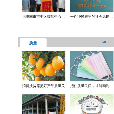
房钱“都是借的”
记济南市市中区综治中心赤
一件冲锋衣里的社会温度：
霞丹心调解团的暖心故事
小纠纷折射大担当
——调解暖人心，化解老兵
物业纠纷
MORE
质量
消费扶贫需把好产品质量关
把住质量关口，才能顺利出
口