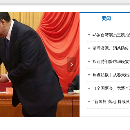
要闻
넷
넷
清理淤泥、消杀防疫
넷
넲
넷
焦点访谈丨从春天出
넷
（全国两会）竞逐全
넷
“新国补”落地 持续
8年两会上, 那些暖心的话