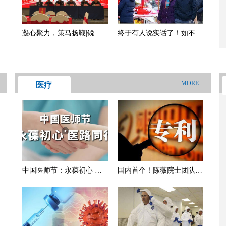
凝心聚力，策马扬鞭|锐恒
终于有人说实话了！如不出
集团2026年度开业典礼暨表
意外，2026年春节，将出现
彰大会
三大怪现象|春运|过年|红包|
父母|理性
MORE
医疗
中国医师节：永葆初心 医
国内首个！陈薇院士团队新
路同行
冠疫苗获得专利