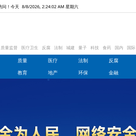
8/8/2026, 2:24:04 AM 星期六
访问！今天
质量监督
医疗卫生
反腐
法制
城建
量子
科技
食药
国内
国际
质量
医疗
法制
反腐
质量
医疗
法制
反腐
教育
地产
环保
金融
教育
地产
环保
金融