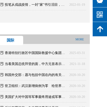
ꂓ
投笔从戎战疫情，一封“家”书引泪目，河南安阳教师群体组织队伍支援疫情防控
2022-01-19
낃
녕
MORE
国际
ꂓ
香港特别行政区中国国际救援中心集团有限公司山东应急救援总队
2025-03-31
ꂓ
当着美国总统拜登的面，中方元首表示：台若突破红线，将采取断然措施
2021-11-18
ꂓ
韩国外交部：愿与包括中国在内的有关国家加强战疫合作
2020-10-20
ꂓ
世卫组织：武汉新增病例为零 给世界带来希望
2020-10-20
ꂓ
美国扩大对中国等军事最终用途或军事最终用户的出口审核
2020-10-20