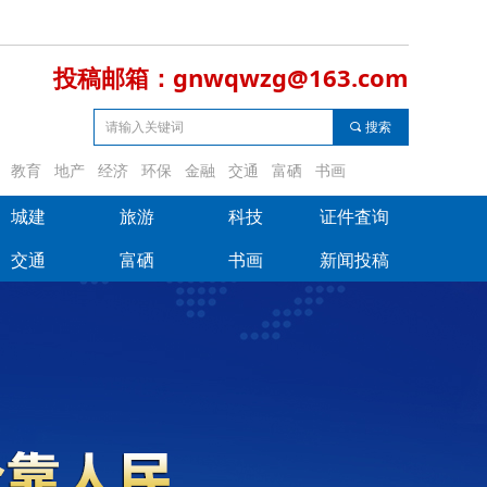
投稿邮箱：gnwqwzg@163.com
끠
搜索
教育
地产
经济
环保
金融
交通
富硒
书画
城建
旅游
科技
证件査询
城建
旅游
科技
证件査询
交通
富硒
书画
新闻投稿
交通
富硒
书画
新闻投稿