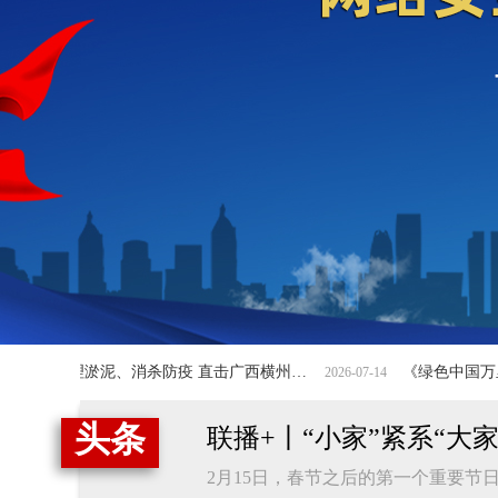
清理淤泥、消杀防疫 直击广西横州灾后重建
《绿色中国万里行》之济南行
2026-07-14
头条
联播+丨“小家”紧系“大
2月15日，春节之后的第一个重要节