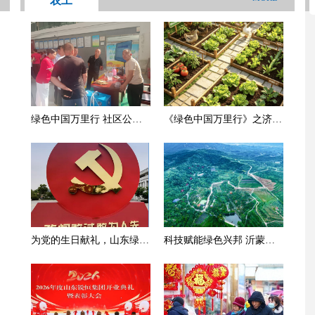
农工
绿色中国万里行 社区公益
《绿色中国万里行》之济南
在行动
行
为党的生日献礼，山东绿色
科技赋能绿色兴邦 沂蒙老
农业科技为热土新疆生态发
区山旺农场
展助力添彩