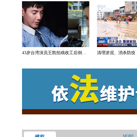
43岁台湾演员王凯拍戏收工后倒卧
清理淤泥、消杀防疫
客厅猝逝，外卖没取空调电视开着
灾后重建
MORE
维权