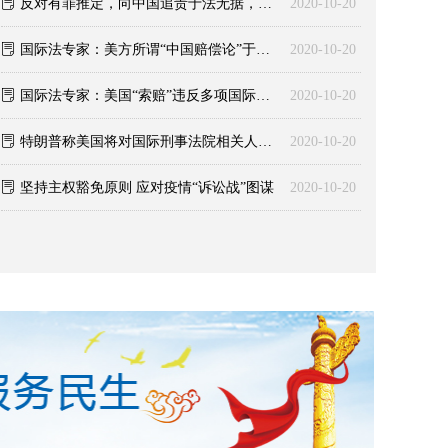
ꂓ
反对有罪推定，向中国追责于法无据，于理不通
2020-10-20
ꂓ
国际法专家：美方所谓“中国赔偿论”于理不通、于法无据
2020-10-20
ꂓ
国际法专家：美国“索赔”违反多项国际法基本原则
2020-10-20
ꂓ
特朗普称美国将对国际刑事法院相关人员实施制裁
2020-10-20
ꂓ
坚持主权豁免原则 应对疫情“诉讼战”图谋
2020-10-20