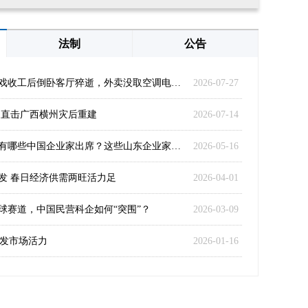
法制
公告
43岁台湾演员王凯拍戏收工后倒卧客厅猝逝，外卖没取空调电视开着
2026-07-27
 直击广西横州灾后重建
2026-07-14
欢迎特朗普访华晚宴有哪些中国企业家出席？这些山东企业家在座
2026-05-16
发 春日经济供需两旺活力足
2026-04-01
球赛道，中国民营科企如何“突围”？
2026-03-09
激发市场活力
2026-01-16