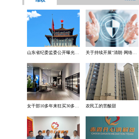
山东省纪委监委公开曝光5
关于持续开展“清朗·网络暴
起违反中央八项规定精神典
力专项治理行动”的公告
型问题
（第154期）
女干部10多年来狂买30多处
农民工的苦酸甜
房产，遍布海南、浙江、四
川等地！被留置时仍实控20
多处房产，面对纪委她称买