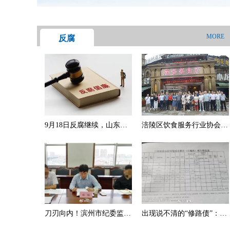
MORE
反腐
9月18日反腐继续，山东一
涪陵区饮食服务行业协会举
药学主任主动投案，医疗反
办财税法商风险防范讲座
腐风暴不停歇
刀刃向内！滨州市纪委监委
出现说不清的“修路债”：镇
一监察组副组长被开除党
上说已全部到位，村民说还