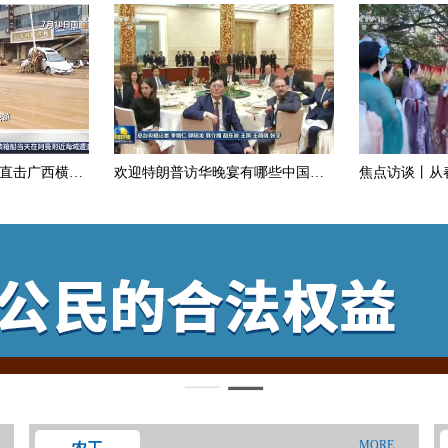
 直击广西横州
欢迎特朗普访华晚宴有哪些中国企
焦点访谈丨从
业家出席？这些山东企业家在座
需两旺活力足
MORE