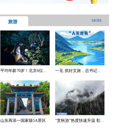
MORE
旅游
平均年龄70岁！北京6位老
一见·抓好文旅，总书记为
人爬野山走散，多人被困，
何强调“人无我有”
消防深夜冒雨救援
山东再添一国家级5A景区
“赏秋游”热度快速升温 彰显
中国旅游经济强劲内生动力