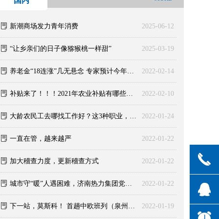
国内
ꂓ
新潮商场发力青年消费
2025-06-12
ꂓ
“让乡亲们的日子像猕猴桃一样甜”
2025-03-19
ꂓ
养老金“18连涨”几无悬念 专家预计今年涨幅约为3%
2022-02-14
ꂓ
补贴来了！！！2021年农业补贴有哪些？力度可观！
2022-02-10
ꂓ
大龄农民工去哪找工作好？这3种职业，可确保收入
2022-01-24
ꂓ
一直在管，越来越严
2022-01-22
끅
ꂓ
加大稽查力度，更新稽查方式
2022-01-22
ꂓ
城市守“暖”人遇困难，济南热力集团党委冬日慰问暖人心
2022-01-22
뀩
ꂓ
下一站，莫斯科！ 首趟中欧班列（泉州—莫斯科）发车啦
2022-01-19
뀥