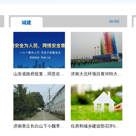
MORE
城建
山东省政府批复，同意在济
济南大北环项目黄河特大桥
南市历下区设立省级经济开
主桥顺利合龙
发区，具体范围公布
济南章丘长白山下小魏李
住房和城乡建设部召开6个
村，街道干净整洁风景美，
城市座谈会 要求大力发展