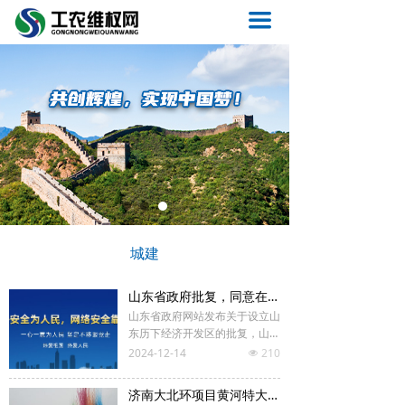
首页
끀
要闻
维权
农工
质量
医疗
城建
法制
山东省政府批复，同意在济南市历下区设立省级经济开发区，具体范围公布
反腐
山东省政府网站发布关于设立山
东历下经济开发区的批复，山东
城建
省政府同意在济南市历下区设立
2024-12-14
210
넶
省级经济开发区，定名为山东历
旅游
下经济开发区。
济南大北环项目黄河特大桥主桥顺利合龙