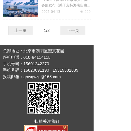
立健全重大项目建设协同推进长
务部发布《关于支持海南自由贸
效机制，确保项目有人抓、问题
富硒
易港建设放宽市场准入若干特别
2021-04-13
229
有人管、工作有人促，推动重大
넶
措施的意见》，重点聚焦医疗、
项目建设顺利实施。
书画
文化、教育、旅游等服务业领
域，推出22条特别措施。
上一页
1
/
2
下一页
证件査询
新闻投稿
总部地址：北京市朝阳区望京花园
座机电话：010-64114115
手机号码：15601242270
手机号码：15820091190 15315582839
投稿邮箱：gnwqwzg@163.com
扫描关注我们