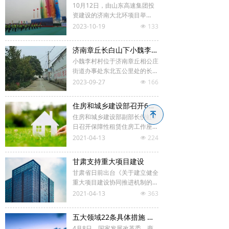
10月12日，由山东高速集团投
科技
资建设的济南大北环项目举
办“攻坚克难当先锋、强国示范
2023-10-19
133
넶
食药
建新功”劳动竞赛推进会暨黄河
特大桥主桥合龙活动。经过全体
济南章丘长白山下小魏李村，街道干净整洁风景美，古朴的小山村
参建人员的不懈努力，在紧锣密
经济
小魏李村村位于济南章丘相公庄
鼓地施工中，随着最后一节钢箱
街道办事处东北五公里处的长白
梁架设，济南大北环项目黄河特
国内
山下，离章丘第一高峰抹湖顶直
2023-09-27
166
大桥主桥钢箱梁顺利合龙，为即
넶
线距离20华里，东临齐家，西
将进入的索鞍安装及主缆架设工
接大康，南靠河庄，北依大魏李
作打下了坚实的基础，大桥全貌
国际
住房和城乡建设部召开6个城市座谈会 要求大力发展保障性租赁住房
村，村庄占地150余亩，耕地83
逐渐显现在公众眼前。
녠
住房和城乡建设部副部长倪虹9
0亩，户籍人口多时609人。
教育
日召开保障性租赁住房工作座谈
会，北京、上海、广州、深圳、
2021-04-13
224
넶
福州、南宁6个城市政府及住房
地产
和城乡建设部门负责同志参加。
甘肃支持重大项目建设
环保
甘肃省日前出台《关于建立健全
重大项目建设协同推进机制的意
见》（以下简称《意见》），系
2021-04-13
363
넶
金融
统梳理和总结重大项目建设工
作，根据新形势、新任务要求，
五大领域22条具体措施 海南自贸港建设“出新招”
交通
针对项目建设中的关键环节，建
4月8日，国家发展改革委、商