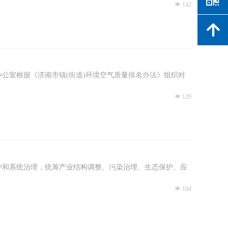
넶
142
녕
公室根据《济南市镇(街道)环境空气质量排名办法》组织对
넶
120
护和系统治理，统筹产业结构调整、污染治理、生态保护、应
넶
104