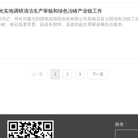
光实地调研清洁生产审核和绿色冶铸产业链工作
党组书记、局长刘建光到国电投南阳热电有限公司和南召县云阳绿色冶铸工
全献，南召县委常委、副县长郭炜，县政协副主席褚金梅先后参加。
上一页
1
2
3
下一页
姓名
*