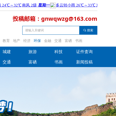
投稿邮箱：gnwqwzg@163.com
끠
搜索
教育
地产
经济
环保
金融
交通
富硒
书画
城建
旅游
科技
证件査询
城建
旅游
科技
证件査询
交通
富硒
书画
新闻投稿
交通
富硒
书画
新闻投稿