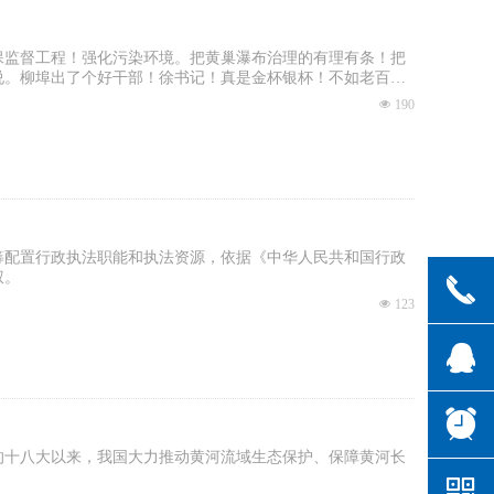
保监督工程！强化污染环境。把黄巢瀑布治理的有理有条！把
说。柳埠出了个好干部！徐书记！真是金杯银杯！不如老百姓
넶
190
筹配置行政执法职能和执法资源，依据《中华人民共和国行政
权。
끅
넶
123
뀩
뀥
的十八大以来，我国大力推动黄河流域生态保护、保障黄河长
낃