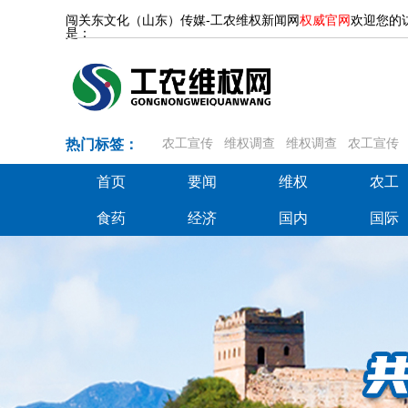
闯关东文化（山东）传媒-工农维权新闻网
权威官网
欢迎您的
是：
热门标签：
农工宣传
维权调查
维权调查
农工宣传
首页
要闻
维权
农工
首页
要闻
维权
农工
食药
经济
国内
国际
食药
经济
国内
国际