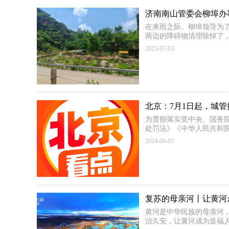
济南南山管委会柳埠办
在来雨之际。柳埠领导为
两边的障碍物清理除悼了
的口碑！
2025-07-03
北京：7月1日起，城
为贯彻落实党中央、国务
处罚法》《中华人民共和
2024-06-03
复苏的母亲河丨让黄河
黄河是中华民族的母亲河
治久安，让黄河成为造福