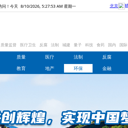
8/10/2026, 5:27:54 AM 星期一
访问！今天
质量监督
医疗卫生
反腐
法制
城建
量子
科技
食药
国内
国际
质量
医疗
法制
反腐
质量
医疗
法制
反腐
教育
地产
环保
金融
教育
地产
环保
金融