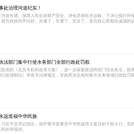
事处治理河道纪实！
了河道长通。保障人民生命财产安全。净化济南吃水达标。下决心指行环
，老百姓姓拍手叫好。水通了，车通了。安全了。老百姓心里都乐滋滋的
管执法部门集中行使水务部门全部行政处罚权
院批准的《北京市机构改革方案》，进一步探索推进跨部门综合执法，统
国行政强制法》等有关法律规定，市政府决定相对集中水务领域行政处罚
永远造福中华民族
，习近平总书记指出，保护黄河是事关中华民族伟大复兴的千秋大计。党
人民的幸福河。