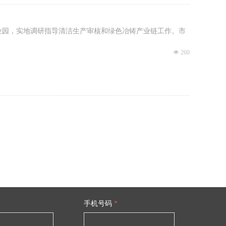
业园，实地调研指导清洁生产审核和绿色冶铸产业链工作。市
넶
260
手机号码
*