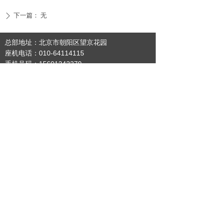
下一篇：
无
ꄲ
总部地址：北京市朝阳区望京花园
座机电话：010-64114115
手机号码：15601242270
手机号码：15820091190 15315582839
投稿邮箱：gnwqwzg@163.com
扫描关注我们
鲁公网安备 37011202002027号