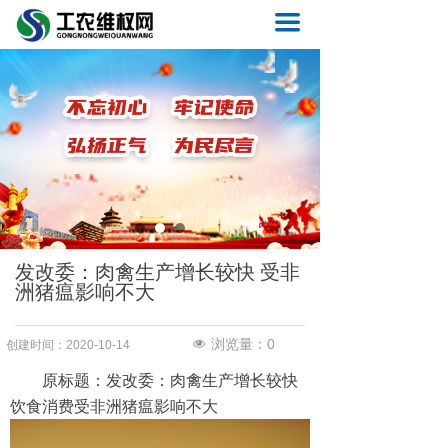
首页
끀
要闻
维权
农工
质量
医疗
发改委：肉禽生产增长较快 受非
洲猪瘟影响不大
法制
反腐
浏览量：
0
넶
创建时间：
2020-10-14
原标题：发改委：肉禽生产增长较快
城建
饮食消费受非洲猪瘟影响不大
旅游