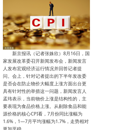
科技
食药
经济
国内
新京报讯（记者张姝欣）8月16日，国
国际
家发展改革委召开新闻发布会，新闻发言
人发布宏观经济运行情况并回答记者提
教育
问。会上，针对记者提出的下半年发改委
是否会在防止物价大幅度上涨方面出台更
地产
具有针对性的举措这一问题，新闻发言人
环保
孟玮表示，当前物价上涨是结构性的，主
要表现为食品价格上涨。从剔除食品和能
金融
源价格的核心CPI看，7月份同比涨幅为
1.6%，1—7月平均涨幅为1.7%，走势相对
交通
更加平稳。