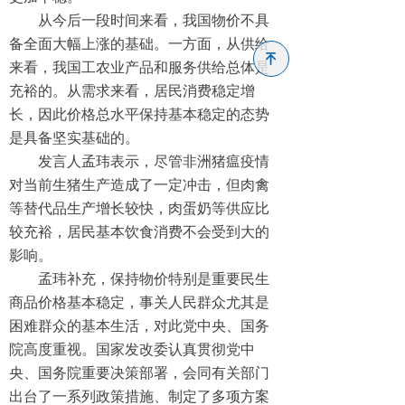
从今后一段时间来看，我国物价不具
富硒
备全面大幅上涨的基础。一方面，从供给
녠
书画
来看，我国工农业产品和服务供给总体是
充裕的。从需求来看，居民消费稳定增
证件査询
长，因此价格总水平保持基本稳定的态势
是具备坚实基础的。
新闻投稿
发言人孟玮表示，尽管非洲猪瘟疫情
对当前生猪生产造成了一定冲击，但肉禽
等替代品生产增长较快，肉蛋奶等供应比
较充裕，居民基本饮食消费不会受到大的
影响。
孟玮补充，保持物价特别是重要民生
商品价格基本稳定，事关人民群众尤其是
困难群众的基本生活，对此党中央、国务
院高度重视。国家发改委认真贯彻党中
央、国务院重要决策部署，会同有关部门
出台了一系列政策措施、制定了多项方案