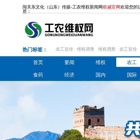
闯关东文化（山东）传媒-工农维权新闻网
权威官网
欢迎您的
是：
热门标签：
农工宣传
维权调查
维权调查
农工宣传
首页
要闻
维权
农工
首页
要闻
维权
农工
食药
经济
国内
国际
食药
经济
国内
国际