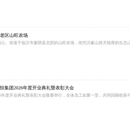
蒙老区山旺农场
初心。坐落于临沂市蒙阴县北部的山旺农场，依托沂蒙山得天独厚的生态
。
恒集团2026年度开业典礼暨表彰大会
团2026年度开业典礼暨表彰大会隆重举行，全体员工欢聚一堂，共同回顾收