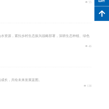
넶
55
녕
山水资源，紧扣乡村生态振兴战略部署，深耕生态种植、绿色
넶
46
获与成长，共绘未来发展蓝图。
넶
138