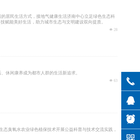
碳的居民生活方式，接地气健康生活济南中心立足绿色生态科
科技赋能美好生活，助力城市生态与文明建设双向提质。
넶
28
活、休闲康养成为都市人群的生活新追求。
끅
넶
63
뀩
뀥
携生态臭氧水农业绿色植保技术开展公益科普与技术交流实践，
낃