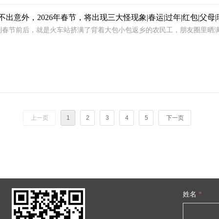
出意外，2026年春节，将出现三大怪现象|春运|过年|红包|父母|
到春节前后，就是火车站挤满了背着大包小包返乡的农民工，朋友圈里晒
上一页
1
2
3
4
5
下一页
姓名
*