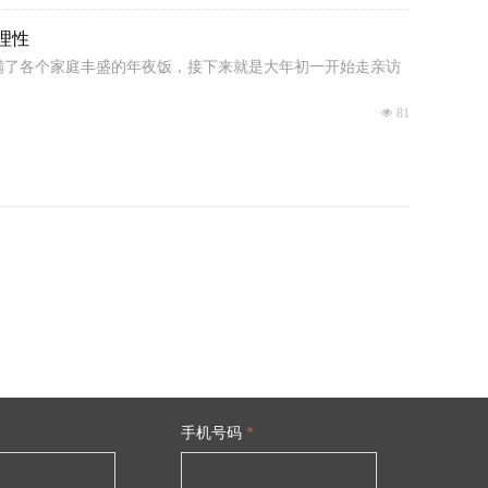
理性
满了各个家庭丰盛的年夜饭，接下来就是大年初一开始走亲访
넶
81
手机号码
*