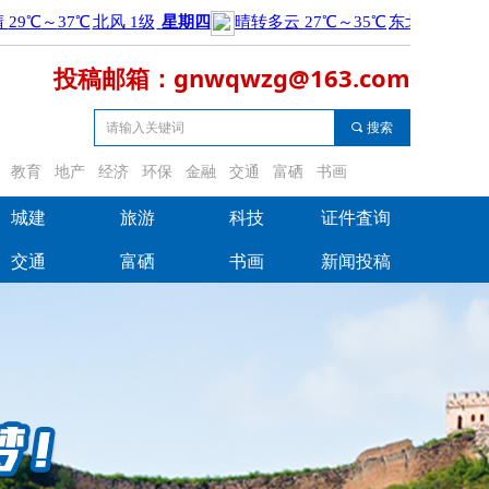
投稿邮箱：gnwqwzg@163.com
끠
搜索
教育
地产
经济
环保
金融
交通
富硒
书画
城建
旅游
科技
证件査询
城建
旅游
科技
证件査询
交通
富硒
书画
新闻投稿
交通
富硒
书画
新闻投稿