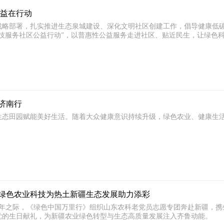
公益在行动
战略部署，扎实推进生态泉城建设、深化文明社区创建工作，倡导健康低
科技服务社区公益行动”，以普惠性公益服务走进社区、贴近民生，让绿色
济南行
生态田园赋能美好生活。随着大众健康意识持续升级，绿色农业、健康生
绿色农业科技为热土新疆生态发展助力添彩
5周年之际，《绿色中国万里行》组织山东农科老党员志愿专团奔赴新疆，
党的生日献礼，为新疆农业绿色转型与生态高质量发展注入齐鲁动能。