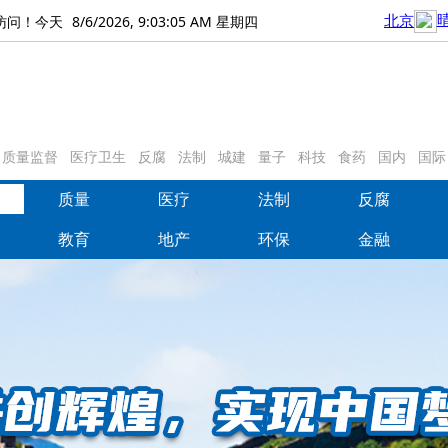
8/6/2026, 9:03:06 AM 星期四
访问！今天
质量监督
医疗卫生
反腐
法制
城建
量子
科技
食药
国内
国际
质量
医疗
法制
反腐
质量
医疗
法制
反腐
教育
地产
环保
金融
教育
地产
环保
金融